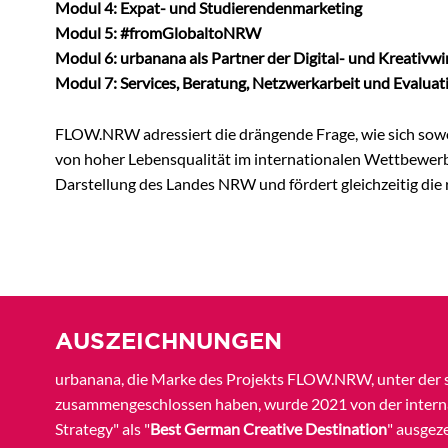
Modul 4: Expat- und Studierendenmarketing
Modul 5: #fromGlobaltoNRW
Modul 6: urbanana als Partner der Digital- und Kreativwi
Modul 7: Services, Beratung, Netzwerkarbeit und Evaluat
FLOW.NRW adressiert die drängende Frage, wie sich sowoh
von hoher Lebensqualität im internationalen Wettbewerb 
Darstellung des Landes NRW und fördert gleichzeitig die
AUSZEICHNUNGEN
urbanana, die Marke des Projekts FLOW.NRW, unter der s
zusammengeschlossen haben, wurde 2021 von der interna
Strategy" als "
Best German Creative Destination
" ausgez