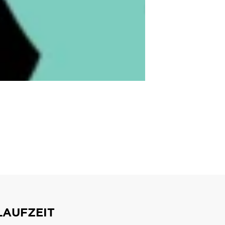
interpretiert und inszeniert und
lg des Projektes qualitativ wie
©
ahmen auf ihren Zielerfüllungsgrad
DOWNLOAD
LAUFZEIT