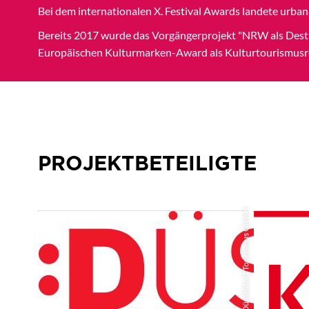
Bei dem internationalen X. Festival Awards landete urban
Bereits 2017 wurde das Vorgängerprojekt "NRW als Desti
Europäischen Kulturmarken-Award als Kulturtourismusre
PROJEKTBETEILIGTE
Düsseldorf Tourismus GmbH
Düsseldorf Tourismus GmbH
KölnTo