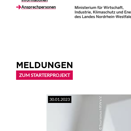
Ansprechpersonen
MELDUNGEN
ZUM STARTERPROJEKT
Tourismus NRW e.V.
30.01.2023
©