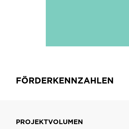
Marke urbanana wurde seit 2016 kontinui
zukunftsweisende touristische Zielgrup
quantitativ in einem umfassenden Evalu
geprüft, sondern auch eine groß angele
FÖRDERKENNZAHLEN
PROJEKTVOLUMEN