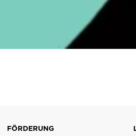
erlich touristisches Neuland betreten, der Städtetourismus neu 
pen erschlossen.
Die Agentur Dr. Fried & Partner erfasste den Erfo
ationsbericht. Dazu wurden nicht nur alle zahlreichen Einzelmaßn
gte Online Survey sowie Expert:innen-Interviews durchgeführt.
FÖRDERUNG