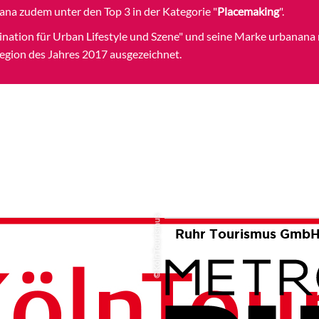
ana zudem unter den Top 3 in der Kategorie "
Placemaking
".
nation für Urban Lifestyle und Szene" und seine Marke urbanana
gion des Jahres 2017 ausgezeichnet.
KölnTourismus
urismus GmbH
Ruhr Tourismus Gmb
©