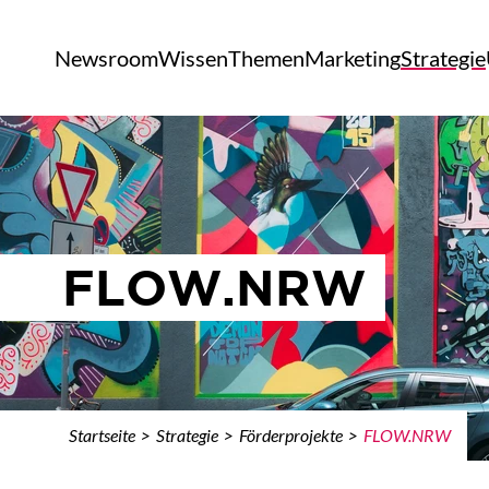
Newsroom
Wissen
Themen
Marketing
Strategie
FLOW.NRW
Startseite
Strategie
Förderprojekte
FLOW.NRW