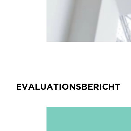
EVALUATIONSBERICHT
EVALUATIONSBERICHT FLO
Das mehrfach ausgezeichnete Pionierpro