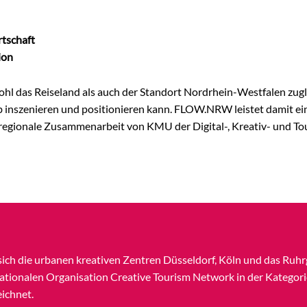
rtschaft
ion
l das Reiseland als auch der Standort Nordrhein-Westfalen zugle
inszenieren und positionieren kann. FLOW.NRW leistet damit ein
 regionale Zusammenarbeit von KMU der Digital-, Kreativ- und To
ich die urbanen kreativen Zentren Düsseldorf, Köln und das Ruhr
tionalen Organisation Creative Tourism Network in der Kategori
eichnet.