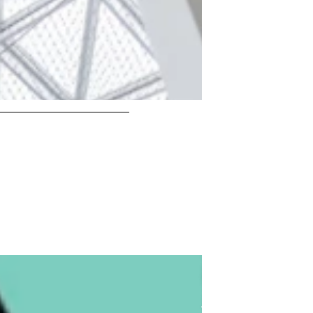
ing-Spaces.
Tourismus NRW e.V.
lanz. Mit der eigens kreierten