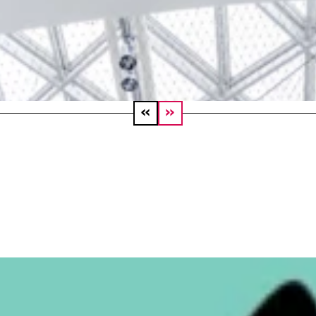
Gastro und das Übernachten sowie für Co-Work
MEHR LESEN
W.NRW
jekt FLOW.NRW endet am 28. Februar 2023 mit einer positiven Bi