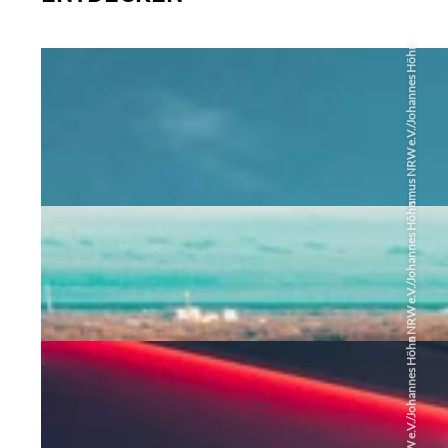
Tourismus NRW e.V./Johannes Höhn
Themen
ROUND TABLE NATURTOURISMUS,
OUTDOOR & WELLBEING
MEHR LESEN
Tourismus NRW e.V./Johannes Höhn
Themen
©
ROUND TABLE KULTURTOURISMUS
MEHR LESEN
Tourismus NRW e.V./Johannes Höhn
Marketing
©
ROUND TABLE MICE-LAND NRW