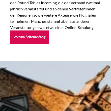
den Round Tables Incoming, die der Verband zweimal
jährlich veranstaltet und an denen Vertreter:innen
der Regionen sowie weitere Akteure wie Flughäfen
teilnehmen. Manches stammt aber aus anderen
Veranstaltungen wie etwa einer Online-Schulung.
zum Seitenanfang
Le
KI UND OPEN DATA IM
AUSLANDSMARKETING
Künstliche Intelligenz entwickelt sich in den
vergangenen Jahren rasend schnell und ist an vielen
Stellen inzwischen in der Lage, Unternehmen bei
Standardaufgaben zu unterstützen, so auch im
Auslandsmarketing. Im Round Table Incoming hat