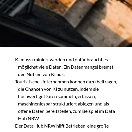
Tourismus NRW den Teilnehmenden daher einen
Überblick verschafft, was KI aktuell kann, was es
dafür bedarf und welche konkreten Tools bei
unterschiedlichen Aufgaben unterstützen können:
KI muss trainiert werden und dafür braucht es
möglichst viele Daten. Ein Datenmangel bremst
den Nutzen von KI aus.
Touristische Unternehmen können dazu beitragen,
die Chancen von KI zu nutzen, indem sie
hochwertige Daten sammeln, erfassen,
maschinenlesbar strukturiert ablegen und als
offene Daten bereitstellen, zum Beispiel im Data
Hub NRW.
Der Data Hub NRW hilft Betrieben, eine große