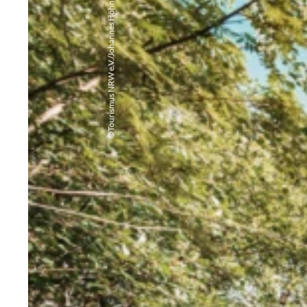
Tourismus NRW e.V./Johannes Höhn
©
BILDDATENBANK
Umfangreiches Bildmaterial zum Reiseland
Nordrhein-Westfalen gibt es auf dem flickr-
Kanal des Tourismus NRW.
WEITERLEITUNG