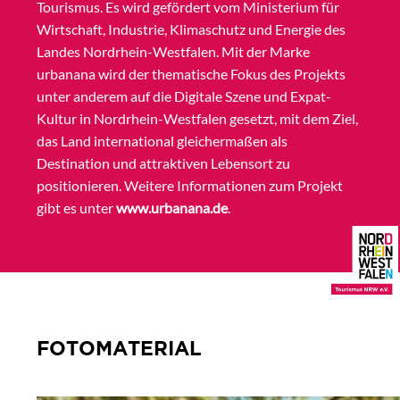
Tourismus. Es wird gefördert vom Ministerium für
Wirtschaft, Industrie, Klimaschutz und Energie des
Landes Nordrhein-Westfalen. Mit der Marke
urbanana wird der thematische Fokus des Projekts
unter anderem auf die Digitale Szene und Expat-
Kultur in Nordrhein-Westfalen gesetzt, mit dem Ziel,
das Land international gleichermaßen als
Destination und attraktiven Lebensort zu
positionieren. Weitere Informationen zum Projekt
gibt es unter
www.urbanana.de
.
FOTOMATERIAL