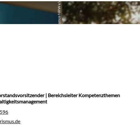
Tourismus NRW e.V.
©
Vorstandsvorsitzender | Bereichsleiter Kompetenzthemen
altigkeitsmanagement
-596
rismus.de