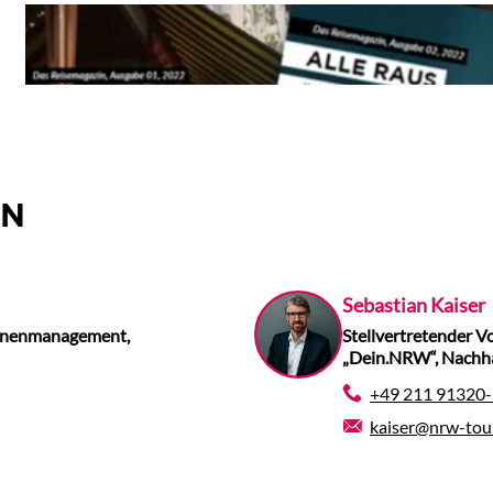
Das Reisemagazin
EN
Sebastian Kaiser
agnenmanagement,
Stellvertretender 
„Dein.NRW“, Nachh
+49 211 91320
kaiser@nrw-tou