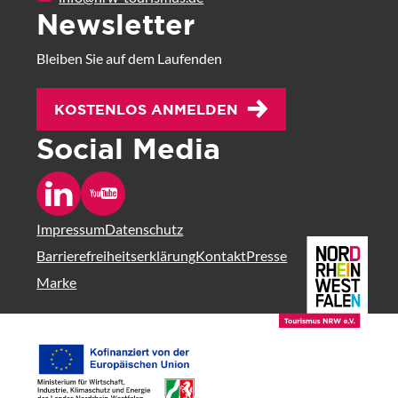
Newsletter
Bleiben Sie auf dem Laufenden
KOSTENLOS ANMELDEN
Social Media
Impressum
Datenschutz
Logo NRW T
Barrierefreiheitserklärung
Kontakt
Presse
Marke
EUROPÄISCHE UNION - Investition in unsere Zukunft - Europäischer Fonds
Minesterium für Wirtschaft, Innovation, Digitalisierung und Energie des La